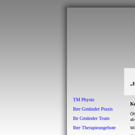
„E
TM Physio
Ko
Ihre Gmünder Praxis
Öf
Ihr Gmünder Team
ab
Ihre Therapieangebote
Wi